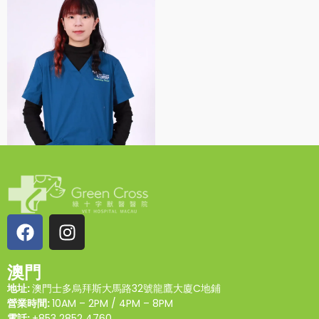
Venus Vu
助理護士
澳門
地址:
澳門士多烏拜斯大馬路32號龍鷹大廈C地鋪
營業時間:
10AM – 2PM / 4PM – 8PM
電話:
+853 2852 4760