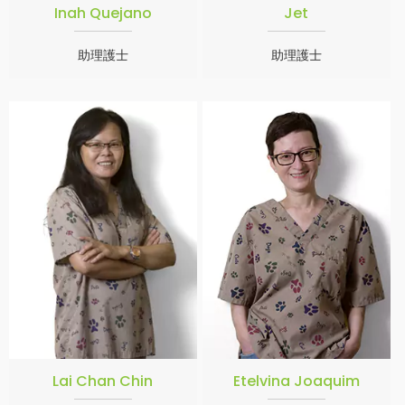
Inah Quejano
Jet
助理護士
助理護士
Lai Chan Chin
Etelvina Joaquim