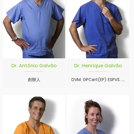
Dr. António Galvão
Dr. Henrique Galvão
創辦人
DVM. GPCert(EP) ESPVS. CertAVP(EOS) MRCVS. SAVC board exams.